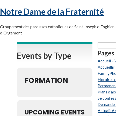
Notre Dame de la Fraternité
Groupement des paroisses catholiques de Saint Joseph d'Enghien-l
d'Orgemont
Rechercher
Pages
Events by Type
Accueil –
Accueillir
FamilyPh
FORMATION
Horaires d
Permanence
Plans d’ac
Se confess
Demande d
UPCOMING EVENTS
Actualité