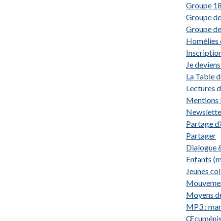
Groupe 18/
Groupe de
Groupe des
Homélies 
Inscriptio
Je devien
La Table 
Lectures d
Mentions 
Newslette
Partage d’
Partager
Dialogue &
Enfants (m
Jeunes co
Mouvements
Moyens d
MP3 : mard
Œcuménism