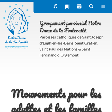
Pèlerinage paroissiaux
Conférences – programme 2026-2027
La Table des 30-50
Groupement paroissial Notre
Groupe de mères de familles
Dame de la Fraternité
Groupe des pères de famille
Paroisses catholiques de Saint Joseph
d'Enghien-les-Bains, Saint Gratien,
Cercle d’écoute
Saint Paul des Nations & Saint
Partage d’évangile du mercedi
Ferdinand d'Orgemont
Espace Charles Péguy
Œcuménisme et dialogues interreligieux
Publications
Mouvements pour les
Homélies dominicales
adultes et les familles
Bulletin paroissial (Trait d’union) et actualités du
groupement NDF