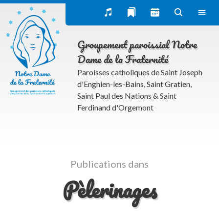
Accueil du mardi, mercredi, jeudi & semeur camp
Inscriptions au patronage MP3 pour les 6-15 ans
Groupement paroissial Notre
Partager adultes & familles
Dame de la Fraternité
Paroisses catholiques de Saint Joseph
Pèlerinage paroissiaux
d'Enghien-les-Bains, Saint Gratien,
Conférences – programme 2026-2027
Saint Paul des Nations & Saint
La Table des 30-50
Ferdinand d'Orgemont
Groupe de mères de familles
Groupe des pères de famille
Cercle d’écoute
Publications dans
Partage d’évangile du mercedi
Pèlerinages
Espace Charles Péguy
Œcuménisme et dialogues interreligieux