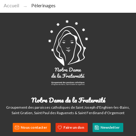
Accueil
Pèlerinages
Publications
Homélies dominicales
Bulletin paroissial (Trait d’union) et actualités du
groupement NDF
Inscription à la newsletter
La rubrique spirituelle
Donner à l’Eglise
Notre Dame de la Fraternité
Groupement des paroisses catholiques de Saint Joseph d'Enghien-les-Bains,
Saint Gratien, Saint Paul des Raguenets & Saint Ferdinand d'Orgemont
Nous contacter
Faire un don
Newsletter