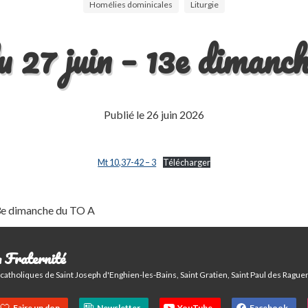
Homélies dominicales
Liturgie
 27 juin – 13e diman
Publié le
26 juin 2026
Mt 10,37-42 – 3
Télécharger
13e dimanche du TO A
 Fraternité
atholiques de Saint Joseph d'Enghien-les-Bains, Saint Gratien, Saint Paul des Ragu
Faire un don
Newsletter
YouTube
Facebook