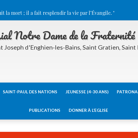
t la mort ; il a fait resplendir la vie par l’Évangile.
ial Notre Dame de la Fraternité
ment NDF
t Joseph d'Enghien-les-Bains, Saint Gratien, Saint
SAINT-PAUL DES NATIONS
JEUNESSE (4-30 ANS)
PATRONAG
PUBLICATIONS
DONNER À L’EGLISE