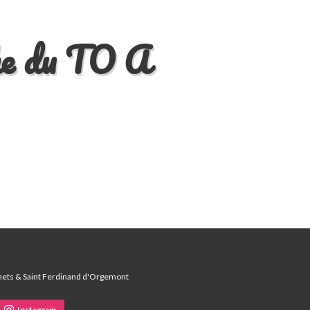
che du TO A
enets & Saint Ferdinand d'Orgemont
Instagram