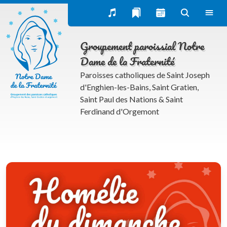
Œcuménisme et dialogues interreligieux
Publications
Groupement paroissial Notre
Homélies dominicales
Dame de la Fraternité
Bulletin paroissial (Trait d’union) et actualités du
Paroisses catholiques de Saint Joseph
groupement NDF
d'Enghien-les-Bains, Saint Gratien,
Saint Paul des Nations & Saint
Inscription à la newsletter
Ferdinand d'Orgemont
La rubrique spirituelle
Donner à l’Eglise