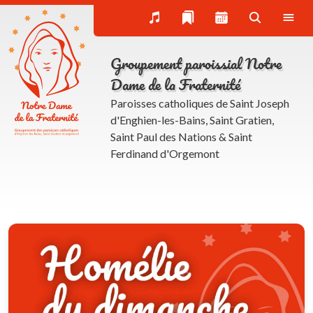
Bulletin paroissial (Trait d’union) et actualités du
groupement NDF
Inscription à la newsletter
Groupement paroissial Notre
La rubrique spirituelle
Dame de la Fraternité
Paroisses catholiques de Saint Joseph
Donner à l’Eglise
d'Enghien-les-Bains, Saint Gratien,
Saint Paul des Nations & Saint
Ferdinand d'Orgemont