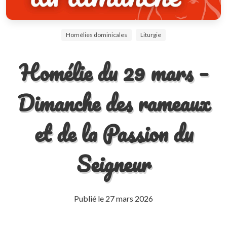
Homélies dominicales
Liturgie
Homélie du 29 mars –
Dimanche des rameaux
et de la Passion du
Seigneur
Publié le
27 mars 2026