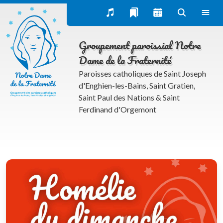
Œcuménisme et dialogues interreligieux
Publications
Groupement paroissial Notre
Homélies dominicales
Dame de la Fraternité
Bulletin paroissial (Trait d’union) et actualités du
Paroisses catholiques de Saint Joseph
groupement NDF
d'Enghien-les-Bains, Saint Gratien,
Saint Paul des Nations & Saint
Inscription à la newsletter
Ferdinand d'Orgemont
La rubrique spirituelle
Donner à l’Eglise