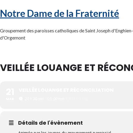
Notre Dame de la Fraternité
Groupement des paroisses catholiques de Saint Joseph d'Enghien-l
d'Orgemont
VEILLÉE LOUANGE ET RÉCON
21
VEILLÉE LOUANGE ET RÉCONCILIATION
20 h 30 min - 0 h 00 min
(GMT+01:00)
MAR
Détails de l'évènement
Animée par les jeunes du groupement paroissial.