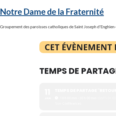
Notre Dame de la Fraternité
Groupement des paroisses catholiques de Saint Joseph d'Enghien-l
CET ÉVÈNEMENT 
TEMPS DE PARTAG
11
TEMPS DE PARTAGE "RETOU
19 h 00 min - 20 h 00 min
(GMT+01:00
JAN
Type
Conférences