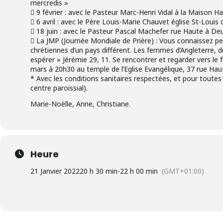
mercredis »
 9 février : avec le Pasteur Marc-Henri Vidal à la Maison H
 6 avril : avec le Père Louis-Marie Chauvet église St-Louis 
 18 juin : avec le Pasteur Pascal Machefer rue Haute à Deu
 La JMP (Journée Mondiale de Prière) : Vous connaissez p
chrétiennes d’un pays différent. Les femmes d’Angleterre, d
espérer » Jérémie 29, 11. Se rencontrer et regarder vers le
mars à 20h30 au temple de l’Eglise Evangélique, 37 rue Haut
* Avec les conditions sanitaires respectées, et pour toutes
centre paroissial).
Marie-Noëlle, Anne, Christiane.
Heure
21 Janvier 2022
20 h 30 min
-
22 h 00 min
(GMT+01:00)