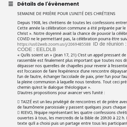
Détails de l'évènement
SEMAINE DE PRIÈRE POUR L’UNITÉ DES CHRÉTIENS
Depuis 1908, les chrétiens de toutes les confessions entren
Cette année la célébration commune a été préparée par le 
Christ ». Notre doyenné avait la chance de pouvoir la céléb
COVID ne le permettant pas, la célébration pourra être suivi
ID de réunion 
https://us02web.zoom.us/j/2069485588
CODE : EELDLB
« Qu’ils soient un » (Jean 17, 21) C’est un appel pressant
rassemble est finalement plus important que toutes nos diff
dépasser nos querelles de chapelles pour revenir à l’essentie
est l’occasion de faire l’expérience d’une rencontre dépays
l’un de l’autre, échanger l’accolade de paix, prier l’un pour
la pleine communion à laquelle nous tendons. Tout ceci p
chemin qu’est le dialogue théologique ».
D’autres propositions pour avancer vers l’unité :
 TAIZÉ est un lieu privilégié de rencontres et de prière av
de l’aumônerie paroissiale y passent quelques jours chaque
 RIEVO, l’équipe représentant les quatre confessions chr
ouvertes à tous, les mercredis de la Bible de 20h30 à 22 h.
texte qu’il a choisi puis un partage entre tous les participant