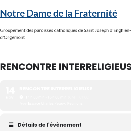
Notre Dame de la Fraternité
Groupement des paroisses catholiques de Saint Joseph d'Enghien-l
d'Orgemont
RENCONTRE INTERRELIGIEU
14
RENCONTRE INTERRELIGIEUSE
14 h 00 min - 16 h 00 min
(GMT+01:00)
NOV
Type
Espace Charles Péguy,
Réunions
Détails de l'évènement