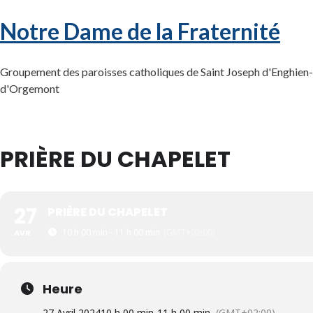
Notre Dame de la Fraternité
Groupement des paroisses catholiques de Saint Joseph d'Enghien-l
d'Orgemont
PRIÈRE DU CHAPELET
27
PRIÈRE DU CHAPELET
10 h 00 min - 11 h 00 min
(GMT+02:00)
AVR
Heure
27 Avril 2024
10 h 00 min
-
11 h 00 min
(GMT+02:00)