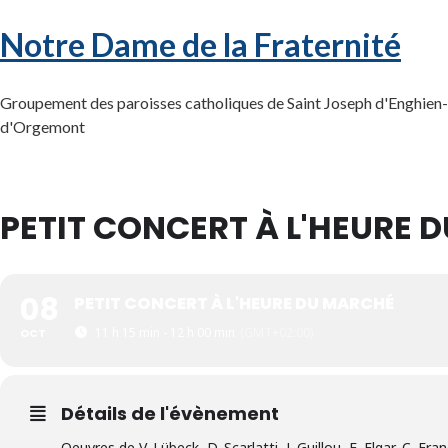
Notre Dame de la Fraternité
Groupement des paroisses catholiques de Saint Joseph d'Enghien-l
d'Orgemont
PETIT CONCERT À L'HEURE 
08
PETIT CONCERT À L'HEURE DU MARCHÉ
11 h 15 min - 12 h 00 min
(GMT+02:00)
OCT
Détails de l'évènement
Oeuvres de V. Lübeck, D. Scarlatti, J. Guillou, E. Elgar, C. Fran