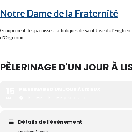
Notre Dame de la Fraternité
Groupement des paroisses catholiques de Saint Joseph d'Enghien-l
d'Orgemont
PÈLERINAGE D'UN JOUR À LI
15
PÈLERINAGE D'UN JOUR À LISIEUX
0 h 00 min - 0 h 00 min
(GMT+02:00)
MAI
Détails de l'évènement
Horaires à venir.