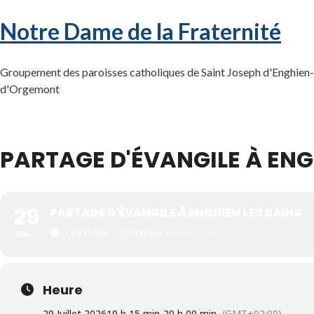
Notre Dame de la Fraternité
Groupement des paroisses catholiques de Saint Joseph d'Enghien-l
d'Orgemont
PARTAGE D'ÉVANGILE À ENG
29
PARTAGE D'ÉVANGILE À ENGHIEN LES BAINS
19 h 15 min - 20 h 00 min
(GMT+02:00)
JUIL
Heure
29 Juillet 2026
19 h 15 min
-
20 h 00 min
(GMT+02:00)