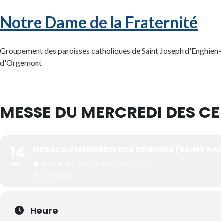
Notre Dame de la Fraternité
Groupement des paroisses catholiques de Saint Joseph d'Enghien-l
d'Orgemont
MESSE DU MERCREDI DES CE
14
MESSE DU MERCREDI DES CENDRES (SAINT PA
19 h 00 min - 20 h 00 min
(GMT+01:00)
FÉV
Type
Messes
Heure