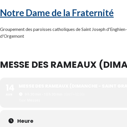
Notre Dame de la Fraternité
Groupement des paroisses catholiques de Saint Joseph d'Enghien-l
d'Orgemont
MESSE DES RAMEAUX (DIMA
14
MESSE DES RAMEAUX (DIMANCHE - SAINT GRA
9 h 30 min - 10 h 30 min
(GMT+02:00)
AVR
Type
Messes
Heure