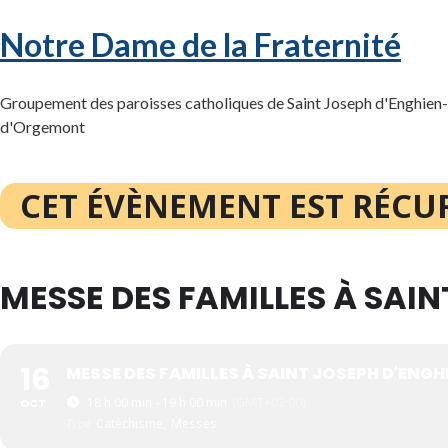
Notre Dame de la Fraternité
Groupement des paroisses catholiques de Saint Joseph d'Enghien-l
d'Orgemont
CET ÉVÈNEMENT EST RÉCU
MESSE DES FAMILLES À SAIN
16
MESSE DES FAMILLES À SAINT JOSEPH D'ENGH
18 h 00 min - 19 h 00 min
(GMT+02:00)
OCT
Type
Catéchisme,
Messes