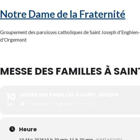
Notre Dame de la Fraternité
Groupement des paroisses catholiques de Saint Joseph d'Enghien-l
d'Orgemont
MESSE DES FAMILLES À SAIN
10
MESSE DES FAMILLES À SAINT JOSEPH
10 h 30 min - 11 h 30 min
(GMT+02:00)
MAI
Heure
10 Mai 2026
10 h 30 min
-
11 h 30 min
(GMT+02:00)