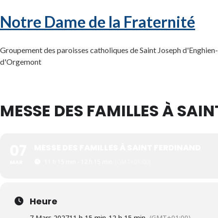
Notre Dame de la Fraternité
Groupement des paroisses catholiques de Saint Joseph d'Enghien-l
d'Orgemont
MESSE DES FAMILLES À SAI
07
MESSE DES FAMILLES À SAINT FERDINAND
11 h 15 min - 12 h 15 min
(GMT+01:00)
MAR
Heure
7 Mars 2027
11 h 15 min
-
12 h 15 min
(GMT+01:00)