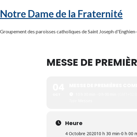
Notre Dame de la Fraternité
Groupement des paroisses catholiques de Saint Joseph d'Enghien-l
MESSE DE PREMIÈ
04
MESSE DE PREMIÈRES CO
10 h 30 min - 0 h 00 min
(GMT+02:0
OCT
Type
Messes
Heure
4 Octobre 2020
10 h 30 min
-
0 h 00 