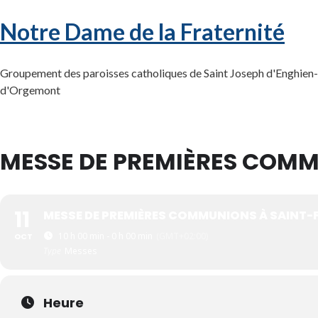
Notre Dame de la Fraternité
Groupement des paroisses catholiques de Saint Joseph d'Enghien-l
d'Orgemont
MESSE DE PREMIÈRES COMM
11
MESSE DE PREMIÈRES COMMUNIONS À SAINT-
10 h 00 min - 0 h 00 min
(GMT+02:00)
OCT
Type
Messes
Heure