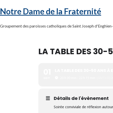
Notre Dame de la Fraternité
Groupement des paroisses catholiques de Saint Joseph d'Enghien-l
LA TABLE DES 30-
01
LA TABLE DES 30-50 ANS À
20 h 00 min - 22 h 15 min
(GMT+02:0
OCT
Détails de l'évènement
Soirée conviviale de réflexion autou