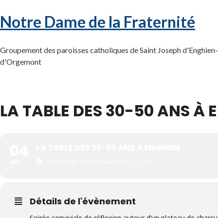
Notre Dame de la Fraternité
Groupement des paroisses catholiques de Saint Joseph d'Enghien-l
d'Orgemont
LA TABLE DES 30-50 ANS À 
04
LA TABLE DES 30-50 ANS À ENGHIEN
20 h 00 min - 22 h 15 min
(GMT+01:00)
FÉV
Détails de l'évènement
Soirée conviviale de réflexion autour d’un plateau de charc