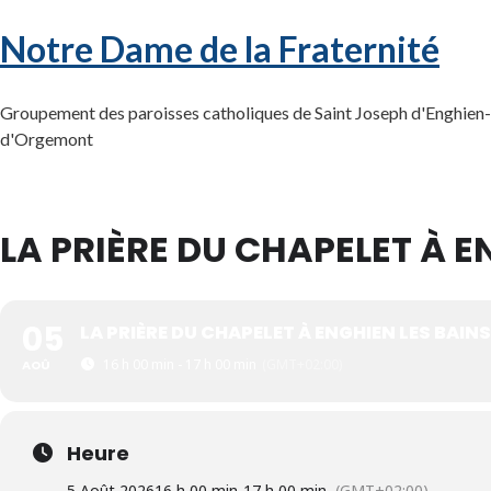
Notre Dame de la Fraternité
Groupement des paroisses catholiques de Saint Joseph d'Enghien-l
d'Orgemont
LA PRIÈRE DU CHAPELET À E
05
LA PRIÈRE DU CHAPELET À ENGHIEN LES BAINS
16 h 00 min - 17 h 00 min
(GMT+02:00)
AOÛ
Heure
5 Août 2026
16 h 00 min
-
17 h 00 min
(GMT+02:00)