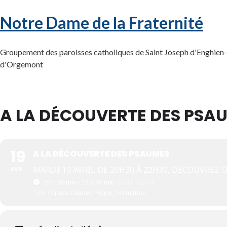
Notre Dame de la Fraternité
Groupement des paroisses catholiques de Saint Joseph d'Enghien-l
d'Orgemont
A LA DÉCOUVERTE DES PSA
19
A LA DÉCOUVERTE DES PSAUMES
MARDI 19 AVRIL DE 20H30 À 22H30, DÉCOUVREZ 
AVR
20 h 30 min - 22 h 30 min
(GMT+02:00)
Type
Espace Charles Péguy,
Formation