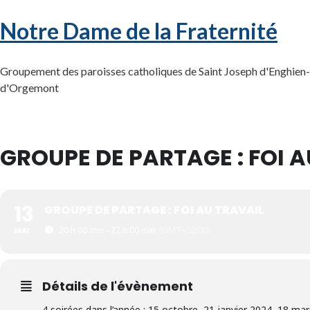
Notre Dame de la Fraternité
Groupement des paroisses catholiques de Saint Joseph d'Enghien-l
d'Orgemont
GROUPE DE PARTAGE : FOI A
13
GROUPE DE PARTAGE : FOI AU TRAVAIL
20 h 00 min - 22 h 00 min
(GMT+02:00)
MAI
Détails de l'évènement
4 soirées dans l’année : 15 octobre, 21 janvier 2024, 18 ma