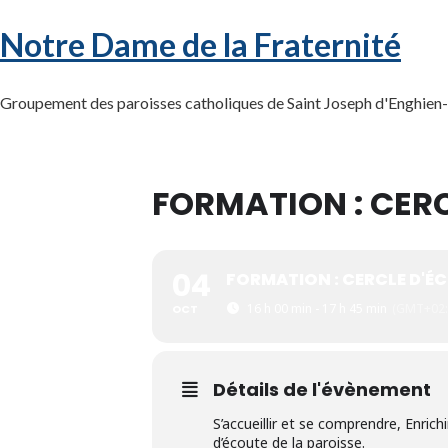
Notre Dame de la Fraternité
Groupement des paroisses catholiques de Saint Joseph d'Enghien-l
FORMATION : CER
04
FORMATION : CERCLE D'É
16 h 00 min - 17 h 45 min
(GMT+02:
OCT
Détails de l'évènement
S’accueillir et se comprendre, Enrichi
d’écoute de la paroisse.