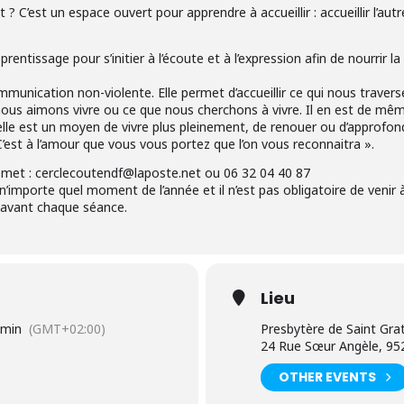
? C’est un espace ouvert pour apprendre à accueillir : accueillir l’autre t
prentissage pour s’initier à l’écoute et à l’expression afin de nourrir l
communication non-violente. Elle permet d’accueillir ce qui nous trav
 nous aimons vivre ou ce que nous cherchons à vivre. Il en est de mê
 elle est un moyen de vivre plus pleinement, de renouer ou d’approfond
C’est à l’amour que vous vous portez que l’on vous reconnaitra ».
emet :
cerclecoutendf@laposte.net
ou 06 32 04 40 87
’importe quel moment de l’année et il n’est pas obligatoire de venir 
 avant chaque séance.
Lieu
 min
(GMT+02:00)
Presbytère de Saint Gra
24 Rue Sœur Angèle, 952
OTHER EVENTS