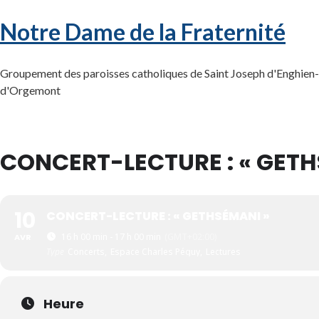
Notre Dame de la Fraternité
Groupement des paroisses catholiques de Saint Joseph d'Enghien-l
d'Orgemont
CONCERT-LECTURE : « GETH
10
CONCERT-LECTURE : « GETHSÉMANI »
16 h 00 min - 17 h 00 min
(GMT+02:00)
AVR
Type
Concerts,
Espace Charles Péguy,
Lectures
Heure