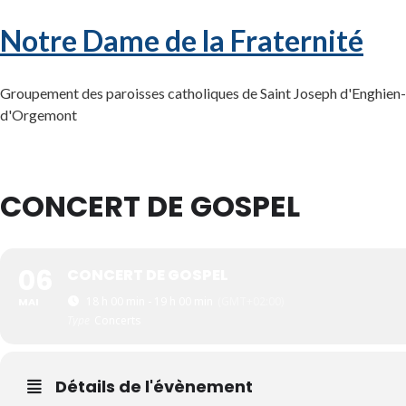
Notre Dame de la Fraternité
Groupement des paroisses catholiques de Saint Joseph d'Enghien-l
d'Orgemont
CONCERT DE GOSPEL
06
CONCERT DE GOSPEL
18 h 00 min - 19 h 00 min
(GMT+02:00)
MAI
Type
Concerts
Détails de l'évènement