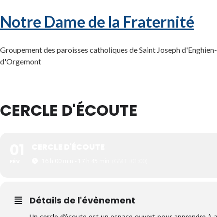
Notre Dame de la Fraternité
Groupement des paroisses catholiques de Saint Joseph d'Enghien-l
d'Orgemont
CERCLE D'ÉCOUTE
01
CERCLE D'ÉCOUTE
16 h 00 min - 17 h 45 min
(GMT+01:00)
FÉV
Détails de l'évènement
Un cercle d’écoute est un espace ouvert pour apprendre à accueil