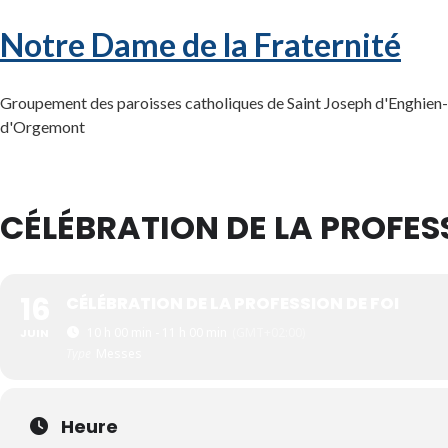
Notre Dame de la Fraternité
Groupement des paroisses catholiques de Saint Joseph d'Enghien-l
d'Orgemont
CÉLÉBRATION DE LA PROFESS
16
CÉLÉBRATION DE LA PROFESSION DE FOI
10 h 00 min - 11 h 00 min
(GMT+02:00)
JUIN
Type
Messes
Heure