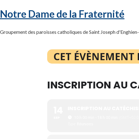
Notre Dame de la Fraternité
Groupement des paroisses catholiques de Saint Joseph d'Enghien-l
CET ÉVÈNEMENT 
INSCRIPTION AU C
14
INSCRIPTION AU CATÉCHIS
10 h 00 min - 18 h 00 min
(GMT+02:0
SEP
Type
Réunions